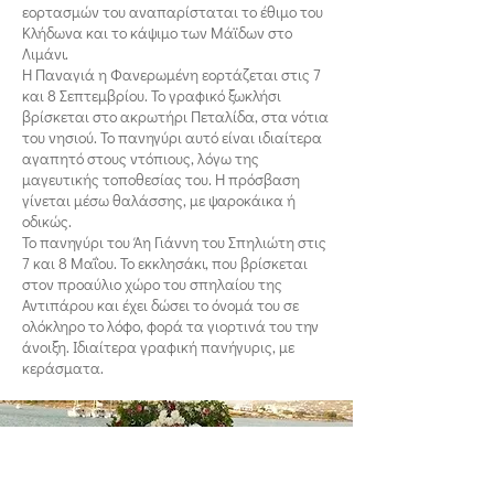
εορτασμών του αναπαρίσταται το έθιμο του
Κλήδωνα και το κάψιμο των Μάϊδων στο
Λιμάνι.
Η Παναγιά η Φανερωμένη εορτάζεται στις 7
και 8 Σεπτεμβρίου. Το γραφικό ξωκλήσι
βρίσκεται στο ακρωτήρι Πεταλίδα, στα νότια
του νησιού. Το πανηγύρι αυτό είναι ιδιαίτερα
αγαπητό στους ντόπιους, λόγω της
μαγευτικής τοποθεσίας του. Η πρόσβαση
γίνεται μέσω θαλάσσης, με ψαροκάικα ή
οδικώς.
Το πανηγύρι του Άη Γιάννη του Σπηλιώτη στις
7 και 8 Μαΐου. Το εκκλησάκι, που βρίσκεται
στον προαύλιο χώρο του σπηλαίου της
Αντιπάρου και έχει δώσει το όνομά του σε
ολόκληρο το λόφο, φορά τα γιορτινά του την
άνοιξη. Ιδιαίτερα γραφική πανήγυρις, με
κεράσματα.