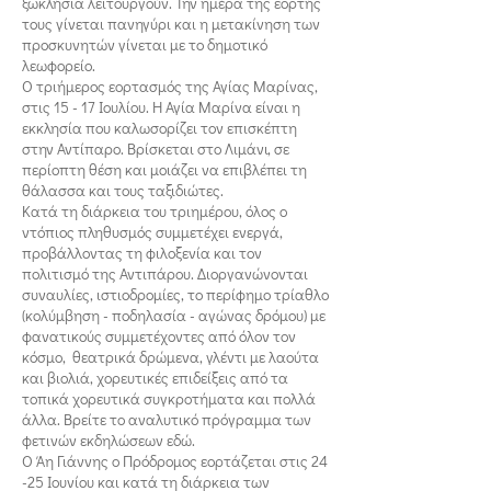
ξωκλήσια λειτουργούν. Την ημέρα της εορτής
τους γίνεται πανηγύρι και η μετακίνηση των
προσκυνητών γίνεται με το δημοτικό
λεωφορείο.
Ο τριήμερος εορτασμός της Αγίας Μαρίνας,
στις 15 - 17 Ιουλίου. Η Αγία Μαρίνα είναι η
εκκλησία που καλωσορίζει τον επισκέπτη
στην Αντίπαρο. Βρίσκεται στο Λιμάνι, σε
περίοπτη θέση και μοιάζει να επιβλέπει τη
θάλασσα και τους ταξιδιώτες.
Κατά τη διάρκεια του τριημέρου, όλος ο
ντόπιος πληθυσμός συμμετέχει ενεργά,
προβάλλοντας τη φιλοξενία και τον
πολιτισμό της Αντιπάρου. Διοργανώνονται
συναυλίες, ιστιοδρομίες, το περίφημο τρίαθλο
(κολύμβηση - ποδηλασία - αγώνας δρόμου) με
φανατικούς συμμετέχοντες από όλον τον
κόσμο, θεατρικά δρώμενα, γλέντι με λαούτα
και βιολιά, χορευτικές επιδείξεις από τα
τοπικά χορευτικά συγκροτήματα και πολλά
άλλα. Βρείτε το αναλυτικό πρόγραμμα των
φετινών εκδηλώσεων εδώ.
Ο Άη Γιάννης ο Πρόδρομος εορτάζεται στις 24
-25 Ιουνίου και κατά τη διάρκεια των