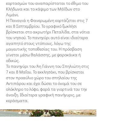
εορτασμών του αναπαρίσταται το έθιμο του
Κλήδωνα και το κάψιμο των Μάϊδων στο
Λιμάνι.
Η Παναγιά η Φανερωμένη εορτάζεται στις 7
και 8 Σεπτεμβρίου. Το γραφικό ξωκλήσι
βρίσκεται στο ακρωτήρι Πεταλίδα, στα νότια
του νησιού. Το πανηγύρι αυτό είναι ιδιαίτερα
αγαπητό στους ντόπιους, λόγω της
μαγευτικής τοποθεσίας του. Η πρόσβαση
γίνεται μέσω θαλάσσης, με ψαροκάικα ή
οδικώς.
Το πανηγύρι του Άη Γιάννη του Σπηλιώτη στις
7 και 8 Μαΐου. Το εκκλησάκι, που βρίσκεται
στον προαύλιο χώρο του σπηλαίου της
Αντιπάρου και έχει δώσει το όνομά του σε
ολόκληρο το λόφο, φορά τα γιορτινά του την
άνοιξη. Ιδιαίτερα γραφική πανήγυρις, με
κεράσματα.