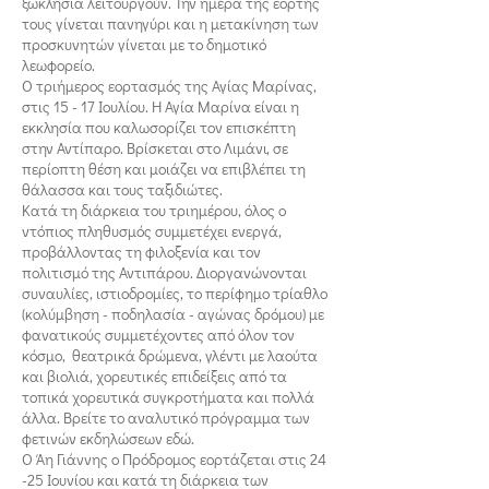
ξωκλήσια λειτουργούν. Την ημέρα της εορτής
τους γίνεται πανηγύρι και η μετακίνηση των
προσκυνητών γίνεται με το δημοτικό
λεωφορείο.
Ο τριήμερος εορτασμός της Αγίας Μαρίνας,
στις 15 - 17 Ιουλίου. Η Αγία Μαρίνα είναι η
εκκλησία που καλωσορίζει τον επισκέπτη
στην Αντίπαρο. Βρίσκεται στο Λιμάνι, σε
περίοπτη θέση και μοιάζει να επιβλέπει τη
θάλασσα και τους ταξιδιώτες.
Κατά τη διάρκεια του τριημέρου, όλος ο
ντόπιος πληθυσμός συμμετέχει ενεργά,
προβάλλοντας τη φιλοξενία και τον
πολιτισμό της Αντιπάρου. Διοργανώνονται
συναυλίες, ιστιοδρομίες, το περίφημο τρίαθλο
(κολύμβηση - ποδηλασία - αγώνας δρόμου) με
φανατικούς συμμετέχοντες από όλον τον
κόσμο, θεατρικά δρώμενα, γλέντι με λαούτα
και βιολιά, χορευτικές επιδείξεις από τα
τοπικά χορευτικά συγκροτήματα και πολλά
άλλα. Βρείτε το αναλυτικό πρόγραμμα των
φετινών εκδηλώσεων εδώ.
Ο Άη Γιάννης ο Πρόδρομος εορτάζεται στις 24
-25 Ιουνίου και κατά τη διάρκεια των