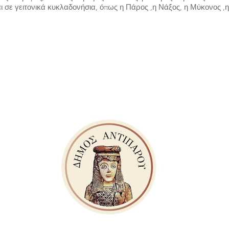
 σε γειτονικά κυκλαδονήσια, όπως η Πάρος ,η Νάξος, η Μύκονος ,η 