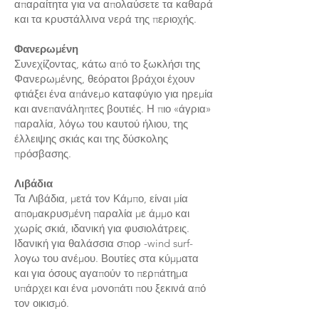
απαραίτητα για να απολαύσετε τα καθαρά
και τα κρυστάλλινα νερά της περιοχής.
Φανερωμένη
Συνεχίζοντας, κάτω από το ξωκλήσι της
Φανερωμένης, θεόρατοι βράχοι έχουν
φτιάξει ένα απάνεμο καταφύγιο για ηρεμία
και ανεπανάληπτες βουτιές. Η πιο «άγρια»
παραλία, λόγω του καυτού ήλιου, της
έλλειψης σκιάς και της δύσκολης
πρόσβασης.
Λιβάδια
Τα Λιβάδια, μετά τον Κάμπο, είναι μία
απομακρυσμένη παραλία με άμμο και
χωρίς σκιά, ιδανική για φυσιολάτρεις.
Ιδανική για θαλάσσια σπορ -wind surf-
λογω του ανέμου. Βουτίες στα κύμματα
και για όσους αγαπούν το περπάτημα
υπάρχει και ένα μονοπάτι που ξεκινά από
τον οικισμό.