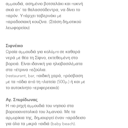
αμμουδιά, ασημένιο βοτσαλάκι και πυκνή
σκιά απ’ τα θαλασσόδεντρα, να δίνει το
παρόν. Υπάρχει ταβερνάκι με
παραδοσιακή κουζίνα. (Στάση δημοτικού
λεωφορείου)
Σιφνέικο
Ωραία αμμουδιά για κολύμπι σε καθαρά
νερά με θέα τη Σίφνο, εκτεθειμένη στο
βορειά. Είναι ιδανική για ηλιοβασιλέματα
στα πέτρινα πεζούλια.
(restaurant, bar, παιδική χαρά, πρόσβαση
με τα πόδια από τη πλατεία (500μ.) ή και με
το αυτοκίνητο περιφερειακά)
Αγ. Σπυρίδωνας
Η πιο ρηχή αμμουδιά του νησιού στα
βορειοανατολικά του λιμανιού. Με τα
αρμυρίκια της, δημιουργεί έναν παράδεισο
για όλα τα μικρά παιδιά (baby beach).