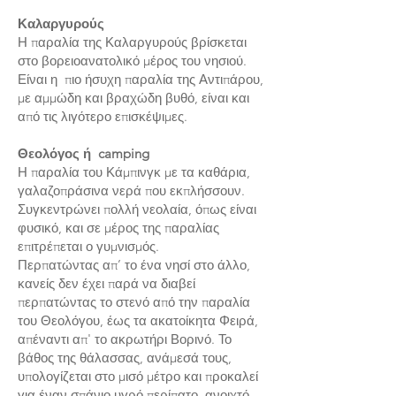
Καλαργυρούς
Η παραλία της Καλαργυρούς βρίσκεται
στο βορειοανατολικό μέρος του νησιού.
Είναι η πιο ήσυχη παραλία της Αντιπάρου,
με αμμώδη και βραχώδη βυθό, είναι και
από τις λιγότερο επισκέψιμες.
Θεολόγος ή camping
Η παραλία του Κάμπινγκ με τα καθάρια,
γαλαζοπράσινα νερά που εκπλήσσουν.
Συγκεντρώνει πολλή νεολαία, όπως είναι
φυσικό, και σε μέρος της παραλίας
επιτρέπεται ο γυμνισμός.
Περπατώντας απ’ το ένα νησί στο άλλο,
κανείς δεν έχει παρά να διαβεί
περπατώντας το στενό από την παραλία
του Θεολόγου, έως τα ακατοίκητα Φειρά,
απέναντι απ' το ακρωτήρι Βορινό. Το
βάθος της θάλασσας, ανάμεσά τους,
υπολογίζεται στο μισό μέτρο και προκαλεί
για έναν σπάνιο υγρό περίπατο, ανοιχτό