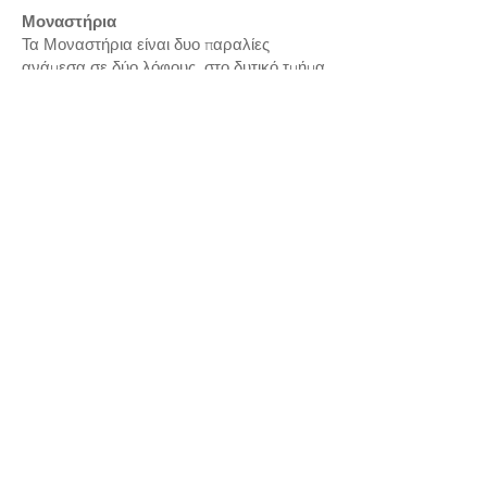
Μοναστήρια
Τα Μοναστήρια είναι δυο παραλίες
ανάμεσα σε δύο λόφους, στο δυτικό τμήμα
του νησιού, με άμμο και πανέμορφο βυθό.
Με δύσκολη οδική πρόσβαση και άγρια
ομορφιά.
Άη Γιώργη
-Βαθύς Βόλος, ένα μοναδικό τοπίο με θέα
το νησί του Δεσποτικού και το ιερό του
Απόλλωνα. Ιδανική επιλογή για μικρούς
και μεγάλους με εύκολη πρόσβαση.
Αμμώδης, μικρή αλλά εξαιρετικά
δημοφιλής παραλία κατά τους
καλοκαιρινούς μήνες.
(Beach bar, restaurant, ξαπλώστρες,
θαλάσσια παιχνίδια)
-Κακό Ρέμα, αμμώδης παραλία με
μαγευτική θέα όπου και μπορείτε να
χαλαρώσετε.