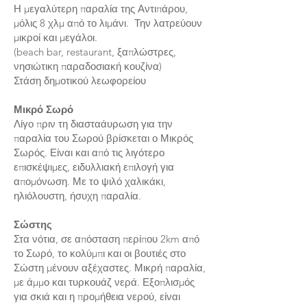
Η μεγαλύτερη παραλία της Αντιπάρου,
μόλις 8 χλμ από το λιμάνι. Την λατρεύουν
μικροί και μεγάλοι.
(beach bar, restaurant, ξαπλώστρες,
νησιώτικη παραδοσιακή κουζίνα)
Στάση δημοτικού λεωφορείου
Μικρό Σωρό
Λίγο πριν τη διασταάυρωση για την
παραλία του Σωρού βρίσκεται ο Μικρός
Σωρός. Είναι και από τις λιγότερο
επισκέψιμες, ειδυλλιακή επιλογή για
απομόνωση. Με το ψιλό χαλικάκι,
ηλιόλουστη, ήσυχη παραλία.
Σώστης
Στα νότια, σε απόσταση περίπου 2km από
το Σωρό, το κολύμπι και οι βουτιές στο
Σώστη μένουν αξέχαστες. Μικρή παραλία,
με άμμο και τυρκουάζ νερά. Εξοπλισμός
για σκιά και η προμήθεια νερού, είναι